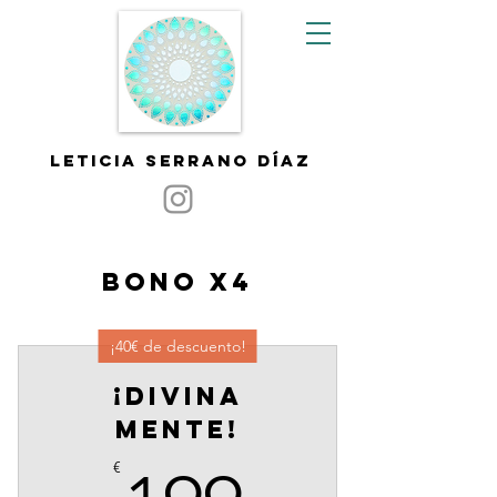
Leticia serrano díaz
bono x4
¡40€ de descuento!
¡DIVINA
MENTE!
€